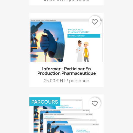
favorite_border
Informer - Participer En
Production Pharmaceutique
Prix
25,00 € HT / personne
PARCOURS
favorite_border