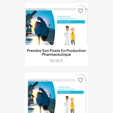
favorite_border
Prendre Son Poste En Production
Pharmaceutique
Prix
30,00 €
favorite_border