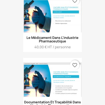
favorite_border
Le Médicament Dans L'industrie
Pharmaceutique
Prix
40,00 € HT / personne
favorite_border
Documentation Et Traçabilité Dans