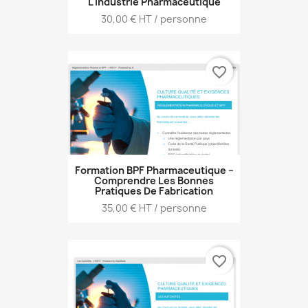
L'industrie Pharmaceutique
Prix
30,00 € HT / personne
favorite_border
Formation BPF Pharmaceutique –
Comprendre Les Bonnes
Pratiques De Fabrication
Prix
35,00 € HT / personne
favorite_border