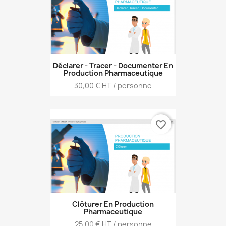
Déclarer - Tracer - Documenter En
Production Pharmaceutique
Prix
30,00 € HT / personne
favorite_border
Clôturer En Production
Pharmaceutique
Prix
25,00 € HT / personne