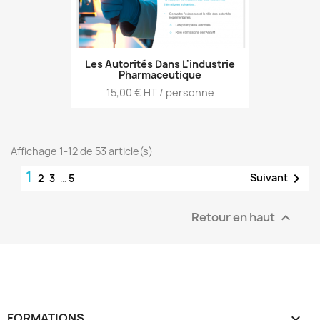
Les Autorités Dans L'industrie
Pharmaceutique
Prix
15,00 € HT / personne
Affichage 1-12 de 53 article(s)
1

Suivant
2
3
…
5
Retour en haut

FORMATIONS
