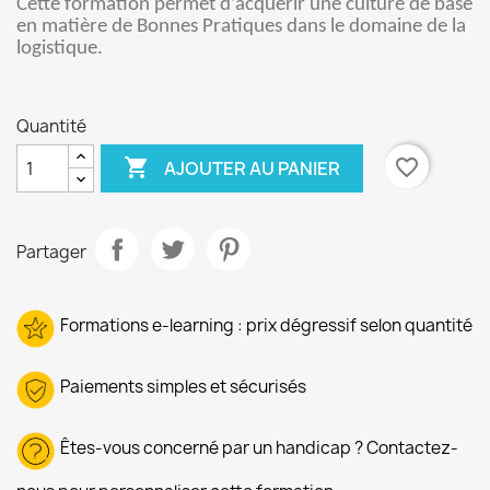
Cette formation permet
d’acquérir une culture de base
en matière de Bonnes Pratiques dans le domaine de la
logistique.
Quantité

favorite_border
AJOUTER AU PANIER
Partager
Formations e-learning : prix dégressif selon quantité
Paiements simples et sécurisés
Êtes-vous concerné par un handicap ? Contactez-