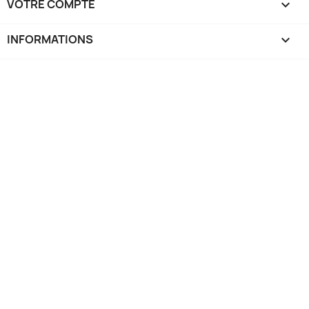
VOTRE COMPTE

INFORMATIONS
keyboard_arrow_down