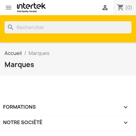
shopping_cart


(0)
search
Accueil
Marques
Marques
FORMATIONS

NOTRE SOCIÉTÉ
